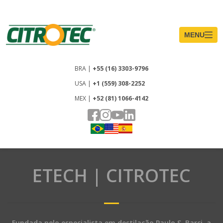
ETECH | CITROTEC
Fundada pelo especialista em destilação Paulo S. Barci, a