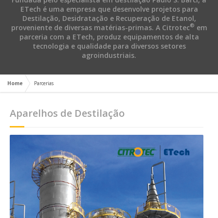
ETech é uma empresa que desenvolve projetos para
Destilação, Desidratação e Recuperação de Etanol,
®
proveniente de diversas matérias-primas. A Citrotec
em
parceria com a ETech, produz equipamentos de alta
tecnologia e qualidade para diversos setores
agroindustriais.
Home
Parcerias
Aparelhos de Destilação