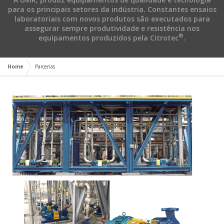
para os principais setores da indústria. Constantes ensaios
laboratoriais com novos produtos são executados para
assegurar sempre produtividade e resistência nos
®
equipamentos produzidos pela Citrotec
.
Home
Parcerias