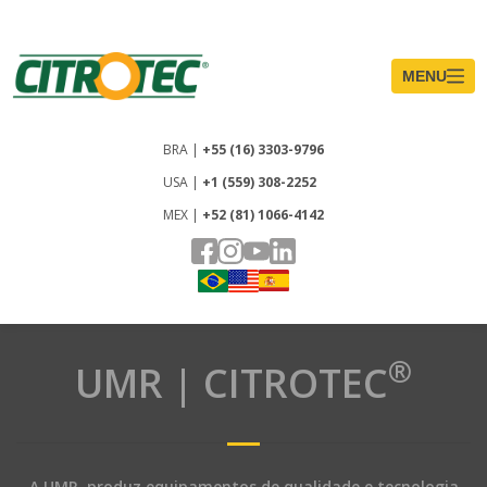
®
UMR | CITROTEC
A UMR, produz equipamentos de qualidade e tecnologia