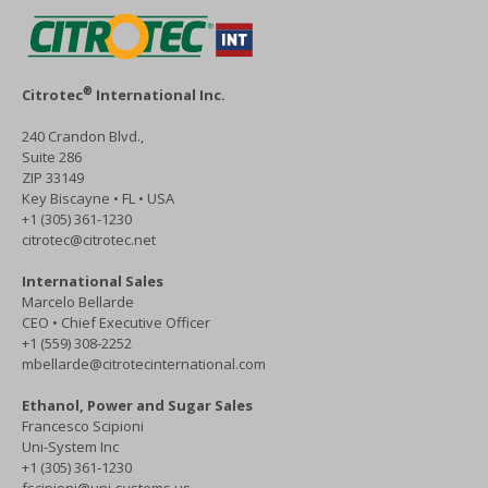
®
Citrotec
International Inc.
240 Crandon Blvd.,
Suite 286
ZIP 33149
Key Biscayne • FL • USA
+1 (305) 361-1230
citrotec@citrotec.net
International Sales
Marcelo Bellarde
CEO • Chief Executive Officer
+1 (559) 308-2252
mbellarde@citrotecinternational.com
Ethanol, Power and Sugar Sales
Francesco Scipioni
Uni-System Inc
+1 (305) 361-1230
fscipioni@uni-systems.us