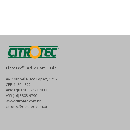
®
Citrotec
Ind. e Com. Ltda.
Av. Manoel Nieto Lopez, 1715
CEP 14804-322
Araraquara • SP • Brasil
+55 (16) 3303-9796
www.citrotec.com.br
citrotec@citrotec.com.br