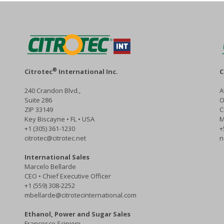
®
Citrotec
International Inc.
C
240 Crandon Blvd.,
A
Suite 286
O
ZIP 33149
C
Key Biscayne • FL • USA
M
+1 (305) 361-1230
+
citrotec@citrotec.net
n
International Sales
Marcelo Bellarde
CEO • Chief Executive Officer
+1 (559) 308-2252
mbellarde@citrotecinternational.com
Ethanol, Power and Sugar Sales
Francesco Scipioni