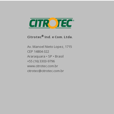
®
Citrotec
Ind. e Com. Ltda.
Av. Manoel Nieto Lopez, 1715
CEP 14804-322
Araraquara • SP • Brasil
+55 (16) 3303-9796
www.citrotec.com.br
citrotec@citrotec.com.br