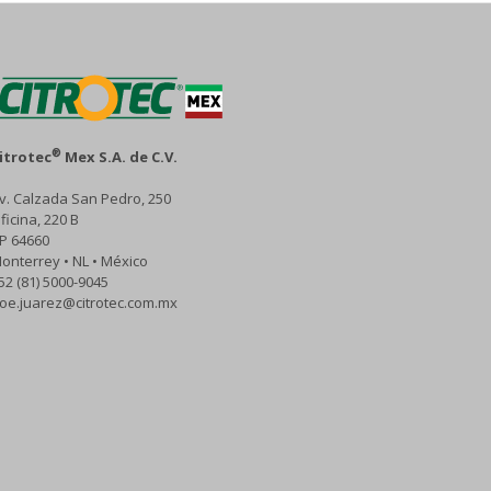
®
itrotec
Mex S.A. de C.V.
v. Calzada San Pedro, 250
ficina, 220 B
P 64660
onterrey • NL • México
52 (81) 5000-9045
oe.juarez@citrotec.com.mx