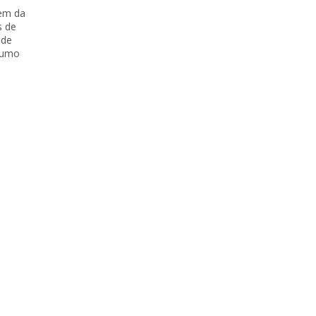
gem da
s de
 de
sumo